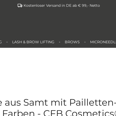
Kostenloser Versand in DE ab € 99,- Netto
G
LASH & BROW LIFTING
BROWS
MICRONEEDL
 aus Samt mit Pailletten
nen
n Farben - CFB Cosmetic