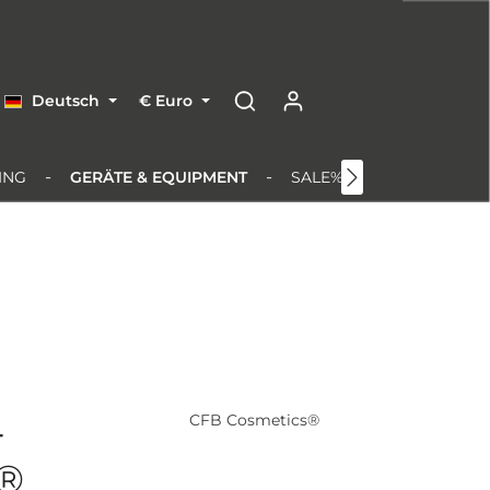
Deutsch
€
Euro
ING
GERÄTE & EQUIPMENT
SALE%
-
CFB Cosmetics®
s®