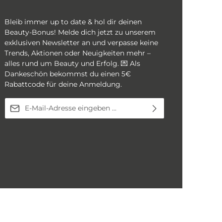
Bleib immer up to date & hol dir deinen
Beauty-Bonus! Melde dich jetzt zu unserem
exklusiven Newsletter an und verpasse keine
Trends, Aktionen oder Neuigkeiten mehr –
alles rund um Beauty und Erfolg. 💌 Als
Dankeschön bekommst du einen 5€
Rabattcode für deine Anmeldung.
E-Mail-Adresse*
Diese Seite ist durch reCAPTCHA geschützt und es gelten die
Ich habe die
Datenschutzbestimmungen
Datenschutzrichtlinie
und
Nutzungsbedingungen
.
zur Kenntnis genommen und die
AGB
gelesen und bin mit ihnen einverstanden.