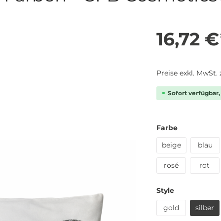
16,72 €
Preise exkl. MwSt.
Sofort verfügbar, 
Farbe
beige
blau
rosé
rot
Style
gold
silber