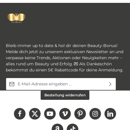
Bleib immer up to date & hol dir deinen Beauty-Bonus!
Melde dich jetzt zu unserem exklusiven Newsletter an und
verpasse keine Trends, Aktionen oder Neuigkeiten mehr –
alles rund um Beauty und Erfolg. 💌 Als Dankeschön
bekommst du einen 5€ Rabattcode für deine Anmeldung.
E-Mail-Adresse*
Diese Seite ist durch reCAPTCHA geschützt und es gelten die
Ich habe die
Datenschutzbestimmungen
zur
Bestellung widerrufen
Datenschutzrichtlinie
und
Nutzungsbedingungen
.
Kenntnis genommen und die
AGB
gelesen und bin
mit ihnen einverstanden.