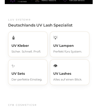
LUV SYSTEM®
Deutschlands UV Lash Spezialist
🧴
💡
UV Kleber
UV Lampen
Sicher. Schnell. Profi.
Perfekt fürs System.
✨
👁️
UV Sets
UV Lashes
Der perfekte Einstieg.
Alles auf einen Blick.
CFB COSMETICS®