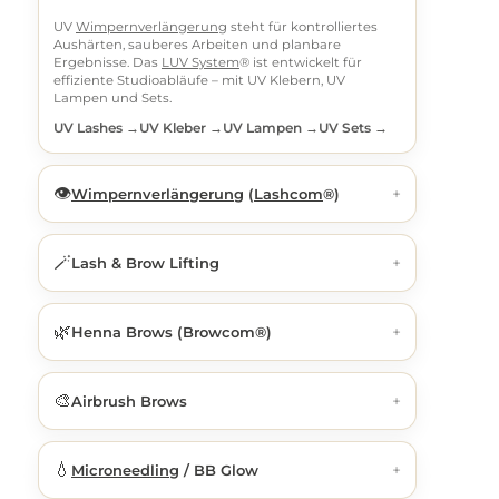
UV
Wimpernverlängerung
steht für kontrolliertes
Aushärten, sauberes Arbeiten und planbare
Ergebnisse. Das
LUV System
® ist entwickelt für
effiziente Studioabläufe – mit UV Klebern, UV
Lampen und Sets.
UV Lashes →
UV Kleber →
UV Lampen →
UV Sets →
👁️
+
Wimpernverlängerung
(
Lashcom
®)
🪄
+
Lash & Brow Lifting
🌿
+
Henna Brows (Browcom®)
🎨
+
Airbrush Brows
💧
+
Microneedling
/ BB Glow