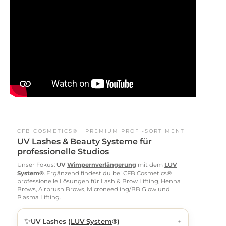
CFB COSMETICS® | PREMIUM PROFI-SORTIMENT
UV Lashes & Beauty Systeme für
professionelle Studios
Unser Fokus:
UV
Wimpernverlängerung
mit dem
LUV
System
®
. Ergänzend findest du bei CFB Cosmetics®
professionelle Lösungen für Lash & Brow Lifting, Henna
Brows, Airbrush Brows,
Microneedling
/BB Glow und
Plasma Lifting.
✨
+
UV Lashes (
LUV System
®)