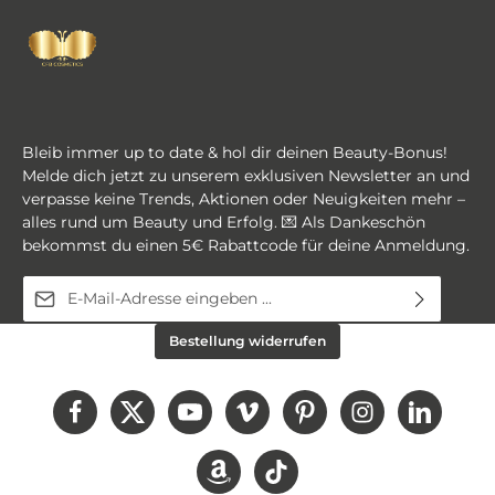
Bleib immer up to date & hol dir deinen Beauty-Bonus!
Melde dich jetzt zu unserem exklusiven Newsletter an und
verpasse keine Trends, Aktionen oder Neuigkeiten mehr –
alles rund um Beauty und Erfolg. 💌 Als Dankeschön
bekommst du einen 5€ Rabattcode für deine Anmeldung.
E-Mail-Adresse*
Diese Seite ist durch reCAPTCHA geschützt und es gelten die
Ich habe die
Datenschutzbestimmungen
zur
Bestellung widerrufen
Datenschutzrichtlinie
und
Nutzungsbedingungen
.
Kenntnis genommen und die
AGB
gelesen und bin
mit ihnen einverstanden.