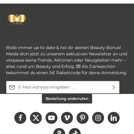
Bleib immer up to date & hol dir deinen Beauty-Bonus!
Melde dich jetzt zu unserem exklusiven Newsletter an und
verpasse keine Trends, Aktionen oder Neuigkeiten mehr –
alles rund um Beauty und Erfolg. 💌 Als Dankeschön
bekommst du einen 5€ Rabattcode für deine Anmeldung.
E-Mail-Adresse*
Diese Seite ist durch reCAPTCHA geschützt und es gelten die
Ich habe die
Datenschutzbestimmungen
zur
Bestellung widerrufen
Datenschutzrichtlinie
und
Nutzungsbedingungen
.
Kenntnis genommen und die
AGB
gelesen und bin
mit ihnen einverstanden.