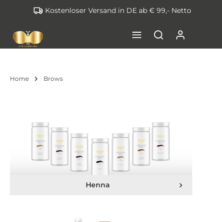
Kostenloser Versand in DE ab € 99,- Netto
inhalt springen
Home
Brows
Henna