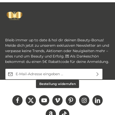
Bleib immer up to date & hol dir deinen Beauty-Bonus!
Melde dich jetzt zu unserem exklusiven Newsletter an und
verpasse keine Trends, Aktionen oder Neuigkeiten mehr –
alles rund um Beauty und Erfolg. 💌 Als Dankeschön
bekommst du einen 5€ Rabattcode für deine Anmeldung.
E-Mail-Adresse*
Diese Seite ist durch reCAPTCHA geschützt und es gelten die
Ich habe die
Datenschutzbestimmungen
zur
Bestellung widerrufen
Datenschutzrichtlinie
und
Nutzungsbedingungen
.
Kenntnis genommen und die
AGB
gelesen und bin
mit ihnen einverstanden.