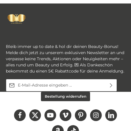
Bleib immer up to date & hol dir deinen Beauty-Bonus!
Melde dich jetzt zu unserem exklusiven Newsletter an und
verpasse keine Trends, Aktionen oder Neuigkeiten mehr –
alles rund um Beauty und Erfolg. 💌 Als Dankeschön
bekommst du einen 5€ Rabattcode für deine Anmeldung.
E-Mail-Adresse*
Diese Seite ist durch reCAPTCHA geschützt und es gelten die
Ich habe die
Datenschutzbestimmungen
zur
Bestellung widerrufen
Datenschutzrichtlinie
und
Nutzungsbedingungen
.
Kenntnis genommen und die
AGB
gelesen und bin
mit ihnen einverstanden.