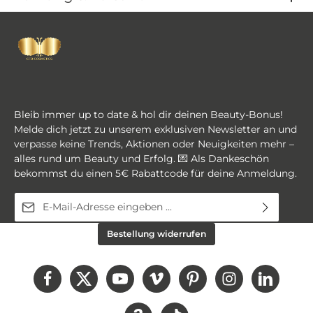
Optimiere deine Lash-Lifting-Behandlungen und
begeistere deine Kundinnen mit perfekt gelifteten
Ober- und Unterwimpern.
Bleib immer up to date & hol dir deinen Beauty-Bonus!
Melde dich jetzt zu unserem exklusiven Newsletter an und
verpasse keine Trends, Aktionen oder Neuigkeiten mehr –
alles rund um Beauty und Erfolg. 💌 Als Dankeschön
bekommst du einen 5€ Rabattcode für deine Anmeldung.
E-Mail-Adresse*
Diese Seite ist durch reCAPTCHA geschützt und es gelten die
Ich habe die
Datenschutzbestimmungen
zur
Bestellung widerrufen
Datenschutzrichtlinie
und
Nutzungsbedingungen
.
Kenntnis genommen und die
AGB
gelesen und bin
mit ihnen einverstanden.