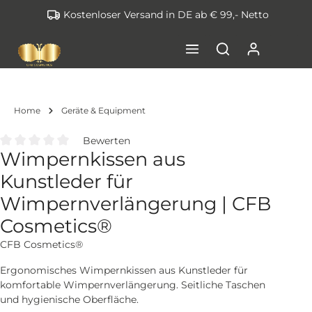
Kostenloser Versand in DE ab € 99,- Netto
inhalt springen
Home
Geräte & Equipment
Bewerten
Wimpernkissen aus
Durchschnittliche Bewertung von 0 von 5 Sternen
Kunstleder für
Wimpernverlängerung | CFB
Cosmetics®
CFB Cosmetics®
Ergonomisches Wimpernkissen aus Kunstleder für
komfortable Wimpernverlängerung. Seitliche Taschen
und hygienische Oberfläche.