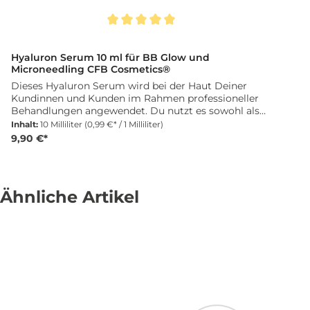
Durchschnittliche Bewertung von 5 von 5 Sternen
Hyaluron Serum 10 ml für BB Glow und
Microneedling CFB Cosmetics®
Dieses Hyaluron Serum wird bei der Haut Deiner
Kundinnen und Kunden im Rahmen professioneller
Behandlungen angewendet. Du nutzt es sowohl als
Vorbehandlung für BB Glow BB Foundation
Inhalt:
10 Milliliter
(0,99 €* / 1 Milliliter)
Anwendungen als auch bei Microneedling
9,90 €*
Behandlungen. Die feuchtigkeitsspendende
Formulierung unterstützt eine optimale
Hautvorbereitung, verbessert die Hautelastizität und
sorgt für ein geschmeidiges Hautbild. Hyaluronsäure
Ähnliche Artikel
versorgt die Haut intensiv mit Feuchtigkeit,
Panthenol wirkt beruhigend und unterstützt die
Regeneration der Haut. Hydrolysiertes Kollagen trägt
zu einem gepflegten und frischen Hautgefühl nach
der Behandlung bei. Anwendung: BB Glow BB
Foundation Vorbehandlung: Serum gleichmäßig auf
die gereinigte Haut auftragen und einarbeiten.
Danach kann die BB Glow BB Foundation
Behandlung erfolgen. Microneedling: Serum