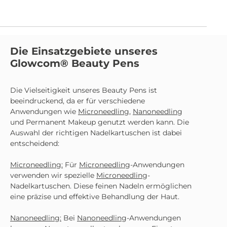
Formulierung unterstützt eine optimale
Hautvorbereitung, verbessert die Hautelastizität und
sorgt für ein geschmeidiges Hautbild. Hyaluronsäure
versorgt die Haut intensiv mit Feuchtigkeit,
Panthenol wirkt beruhigend und unterstützt die
Die Einsatzgebiete unseres
Regeneration der Haut. Hydrolysiertes Kollagen trägt
Glowcom® Beauty Pens
zu einem gepflegten und frischen Hautgefühl nach
der Behandlung bei. Anwendung: BB Glow BB
Foundation Vorbehandlung: Serum gleichmäßig auf
die gereinigte Haut auftragen und einarbeiten.
Die Vielseitigkeit unseres Beauty Pens ist
Danach kann die BB Glow BB Foundation
beeindruckend, da er für verschiedene
Behandlung erfolgen. Microneedling: Serum
Anwendungen wie
Microneedling
,
Nanoneedling
entsprechend Deiner Behandlungsmethode und
und Permanent Makeup genutzt werden kann. Die
Studio-Routine während der Microneedling
Auswahl der richtigen Nadelkartuschen ist dabei
Anwendung verwenden. Deine Vorteile für die
entscheidend:
professionelle Anwendung: Ideal für BB Glow BB
Foundation und Microneedling Intensive
Feuchtigkeitsversorgung durch Hyaluronsäure
Microneedling
:
Für
Microneedling
-Anwendungen
Beruhigende Pflege durch Panthenol Unterstützt
verwenden wir spezielle
Microneedling
-
Regeneration und Hautelastizität Leichte Textur für
Nadelkartuschen. Diese feinen Nadeln ermöglichen
kontrolliertes Arbeiten Inhalt: 10 ml Lieferumfang: 1 x
eine präzise und effektive Behandlung der Haut.
Hyaluron Serum 10 ml
Nanoneedling
:
Bei
Nanoneedling
-Anwendungen