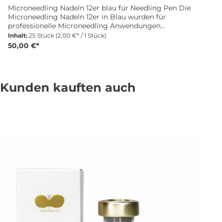
Microneedling Nadeln 12er blau für Needling Pen Die
Microneedling Nadeln 12er in Blau wurden für
professionelle Microneedling Anwendungen
entwickelt und bieten präzise und sichere Ergebnisse
Inhalt:
25 Stück
(2,00 €* / 1 Stück)
im Studioalltag. Deine Vorteile Microneedling Nadeln
50,00 €*
mit 12 Nadeln pro Modul Farbe blau zur einfachen
Unterscheidung Einzeln steril verpackt Passend für
den Needling Pen Für professionelle Anwendungen
geeignet Eigenschaften Hohe Verarbeitungsqualität
Kunden kauften auch
Maximale Hygiene und Sicherheit Für effektive
Microneedling Behandlungen Lieferumfang 25 x
Microneedling Nadeln 12er blau