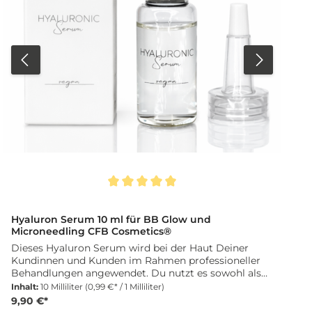
Durchschnittliche Bewertung von 5 von 5 Sternen
D
Hyaluron Serum 10 ml für BB Glow und
Microneedling CFB Cosmetics®
Dieses Hyaluron Serum wird bei der Haut Deiner
Kundinnen und Kunden im Rahmen professioneller
Behandlungen angewendet. Du nutzt es sowohl als
Vorbehandlung für BB Glow BB Foundation
Inhalt:
10 Milliliter
(0,99 €* / 1 Milliliter)
Anwendungen als auch bei Microneedling
9,90 €*
Behandlungen. Die feuchtigkeitsspendende