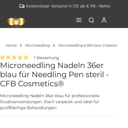
Kostenloser Versand in DE ab € 99,- Netto
inhalt springen
Home
Microneedling
Microneedling & BB Glow Zubehör
1 Bewertung
Microneedling Nadeln 36er
Durchschnittliche Bewertung von 5 von 5 Sternen
blau für Needling Pen steril -
CFB Cosmetics®
Microneedling Nadeln 36er blau für professionelle
Studioanwendungen. Steril verpackt und ideal für
großflächige Behandlungen.