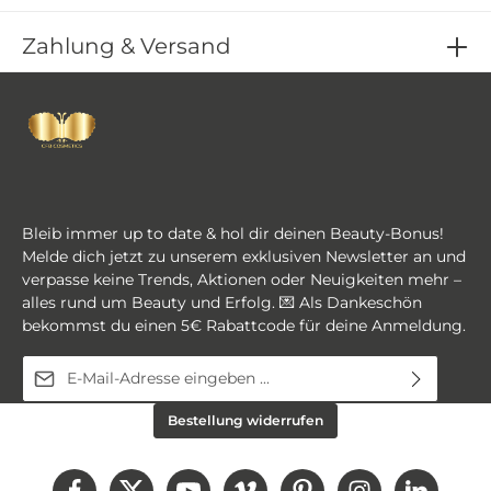
Zahlung & Versand
Bleib immer up to date & hol dir deinen Beauty-Bonus!
Melde dich jetzt zu unserem exklusiven Newsletter an und
verpasse keine Trends, Aktionen oder Neuigkeiten mehr –
alles rund um Beauty und Erfolg. 💌 Als Dankeschön
bekommst du einen 5€ Rabattcode für deine Anmeldung.
E-Mail-Adresse*
Diese Seite ist durch reCAPTCHA geschützt und es gelten die
Ich habe die
Datenschutzbestimmungen
zur
Bestellung widerrufen
Datenschutzrichtlinie
und
Nutzungsbedingungen
.
Kenntnis genommen und die
AGB
gelesen und bin
mit ihnen einverstanden.