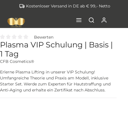
Kostenloser Versand in DE ab € 99,- Netto
inhalt springen
Bewerten
Plasma VIP Schulung | Basis |
Durchschnittliche Bewertung von 0 von 5 Sternen
1 Tag
CFB Cosmetics®
Erlerne Plasma Lifting in unserer VIP Schulung!
Umfangreiche Theorie und Praxis am Modell, inklusive
Starter Set. Werde zum Experten für Hautstraffung und
Anti-Aging und erhalte ein Zertifikat nach Abschluss.