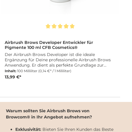
Durchschnittliche Bewertung von 5 von 5 Sternen
D
Airbrush Brows Developer Entwickler für
Pigmente 100 ml CFB Cosmetics®
Der Airbrush Brows Developer ist die ideale
Ergänzung für Deine professionelle Airbrush Brows
Anwendung. Er dient als perfekte Grundlage zur
optimalen Verarbeitung und Aktivierung der Airbrush
Inhalt:
100 Milliliter
(0,14 €* / 1 Milliliter)
Pigmente und sorgt für gleichmäßige, präzise und
13,99 €*
langanhaltende Ergebnisse. Die spezielle
Formulierung ist besonders sanft zur Haut und
unterstützt ein gepflegtes Erscheinungsbild der
Augenbrauen. Angereichert mit Panthenol und
weiteren pflegenden Inhaltsstoffen verleiht der
Developer den Brauen ein geschmeidiges,
Warum sollten Sie Airbrush Brows von
glänzendes und natürliches Finish. Der Developer
Browcom® in Ihr Angebot aufnehmen?
lässt sich einfach anwenden und ist optimal auf die
Verwendung mit Airbrush Brows Pigmenten
abgestimmt. Für professionelle Ergebnisse wird er
Exklusivität:
Bieten Sie Ihren Kunden das Beste