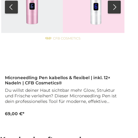
Stylings, effizientes Arbeiten und überzeugende
Ergebnisse.
D
Microneedling Pen kabellos & flexibel | inkl. 12×
Nadeln | CFB Cosmetics®
Du willst deiner Haut sichtbar mehr Glow, Struktur
und Frische verleihen? Dieser Microneedling Pen ist
dein professionelles Tool für moderne, effektive
Hautbehandlungen – im Studio oder für
professionelle Anwendungen. Durch die gezielte
69,00 €*
Microneedling-Technik unterstützt du die Haut dabei,
Wirkstoffe besser aufzunehmen und die natürliche
Regeneration zu aktivieren. Das Ergebnis: glattere
Haut, verfeinerte Poren und ein ebenmäßiger Teint. 💎