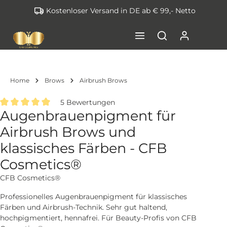
Kostenloser Versand in DE ab € 99,- Netto
inhalt springen
Home
Brows
Airbrush Brows
5 Bewertungen
Augenbrauenpigment für
Durchschnittliche Bewertung von 5 von 5 Sternen
Airbrush Brows und
klassisches Färben - CFB
Cosmetics®
CFB Cosmetics®
Professionelles Augenbrauenpigment für klassisches
Färben und Airbrush-Technik. Sehr gut haltend,
hochpigmentiert, hennafrei. Für Beauty-Profis von CFB