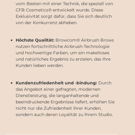
im empfohlenen Mischverhältnis mit den Pigmenten
vom Besten mit einer Technik, die speziell von
kombiniert. Haltbarkeit: Ungeöffnet bei sachgemäßer
CFB Cosmetics® entwickelt wurde. Diese
Lagerung bis zu 12 Monate haltbar Nach dem Öffnen
Exklusivität sorgt dafür, dass Sie sich deutlich
innerhalb von 12 Monaten verbrauchen
von der Konkurrenz abheben.
Mischverhältnis: 2 Teile Pigment : 1 Teil Developer
Lieferumfang: 1 x Airbrush Brows Developer 100 ml
Ein unverzichtbarer Bestandteil für präzise,
gleichmäßige und professionelle Airbrush Brows
Höchste Qualität:
Browcom® Airbrush Brows
Stylings.
nutzen fortschrittliche Airbrush-Technologie
und hochwertige Farben, um ein makelloses
und natürliches Ergebnis zu erzielen, das Ihre
Kunden lieben werden.
Kundenzufriedenheit und -bindung:
Durch
das Angebot einer gefragten, modernen
Dienstleistung, die langanhaltende und
beeindruckende Ergebnisse liefert, erhöhen Sie
nicht nur die Zufriedenheit Ihrer Kunden,
sondern auch deren Loyalität zu Ihrem Studio.