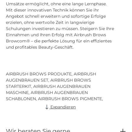
Umsätze ermöglicht, ohne eine lange Lernphase.
Mit dieser innovativen Technik können Sie ihr
Angebot schnell erweitern und sofortige Erfolge
erzielen, ohne wertvolle Zeit in langwierige
Schulungen investieren zu müssen. Steigern Sie Ihre
Einnahmen und Ihren Erfolg mit Airbrush Brows
Browcom® – die perfekte Lösung für ein effizientes
und profitables Beauty-Geschäft.
AIRBRUSH BROWS PRODUKTE, AIRBRUSH
AUGENBRAUEN SET, AIRBRUSH BROWS
STARTERKIT, AIRBRUSH AUGENBRAUEN
MASCHINE, AIRBRUSH AUGENBRAUEN
SCHABLONEN, AIRBRUSH BROWS PIGMENTE,
AUGENBRAUEN AIRBRUSH SYSTEM, AIRBRUSH
Expandieren
BROWS SCHULUNG, AIRBRUSH AUGENBRAUEN
KURS, AIRBRUSH BROWS AUSBILDUNG,
AIRBRUSH BROWS WORKSHOP, ZERTIFIZIERTE
AIRBRUSH AUGENBRAUEN SCHULUNG, AIRBRUSH
Wir beraten Sie gerne