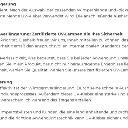
ngerung
zient. Nach der Auswahl der passenden Wimpernlänge und -dick
inge Menge UV-Kleber verwendet wird. Die anschließende Aushärt
erlängerung: Zertifizierte UV-Lampen die Ihre Sicherheit
 Priorität. Deshalb freuen wir uns, Ihnen mitteilen zu können, 
erheit gemäß den anspruchsvollen internationalen Standards d
 Zuverlässigkeit, was bedeutet, dass Sie bei jeder Anwendung uns
n Sie in ein Produkt, das nicht nur herausragende Ergebnisse li
heit, wählen Sie Qualität, wählen Sie unsere zertifizierten UV-La
gerung
Effektivität der Wimpernverlängerung. Durch seine schnelle Aush
lungsprozesses. Außerdem bietet UV-Kleber eine starke und zuv
wahrscheinlich während des Tragens abfallen.
Wimpernstylisten und Kunden, die eine lang anhaltende und pr
 und die richtige Anwendungstechnik kann UV-Kleber sicher un