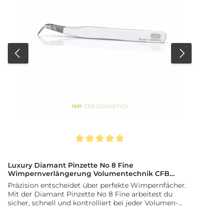
Durchschnittliche Bewertung von 5 von 5 Sternen
D
Luxury Diamant Pinzette No 8 Fine
Wimpernverlängerung Volumentechnik CFB
Cosmetics®
Präzision entscheidet über perfekte Wimpernfächer.
Mit der Diamant Pinzette No 8 Fine arbeitest du
sicher, schnell und kontrolliert bei jeder Volumen-
und Einzelwimperntechnik. Diese spezielle Volumen