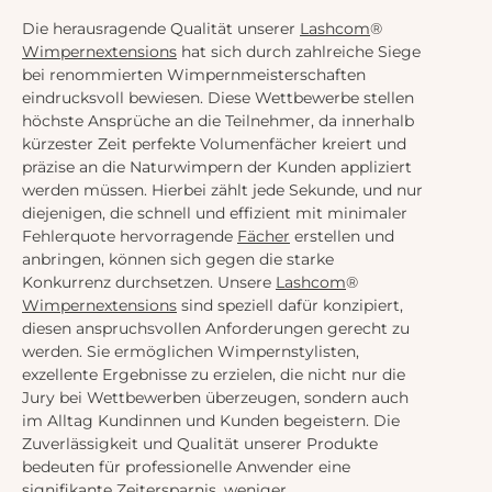
Die herausragende Qualität unserer
Lashcom
®
Wimpernextensions
hat sich durch zahlreiche Siege
bei renommierten Wimpernmeisterschaften
eindrucksvoll bewiesen. Diese Wettbewerbe stellen
höchste Ansprüche an die Teilnehmer, da innerhalb
kürzester Zeit perfekte Volumenfächer kreiert und
präzise an die Naturwimpern der Kunden appliziert
werden müssen. Hierbei zählt jede Sekunde, und nur
diejenigen, die schnell und effizient mit minimaler
Fehlerquote hervorragende
Fächer
erstellen und
anbringen, können sich gegen die starke
Konkurrenz durchsetzen. Unsere
Lashcom
®
Wimpernextensions
sind speziell dafür konzipiert,
diesen anspruchsvollen Anforderungen gerecht zu
werden. Sie ermöglichen Wimpernstylisten,
exzellente Ergebnisse zu erzielen, die nicht nur die
Jury bei Wettbewerben überzeugen, sondern auch
im Alltag Kundinnen und Kunden begeistern. Die
Zuverlässigkeit und Qualität unserer Produkte
bedeuten für professionelle Anwender eine
signifikante Zeitersparnis, weniger