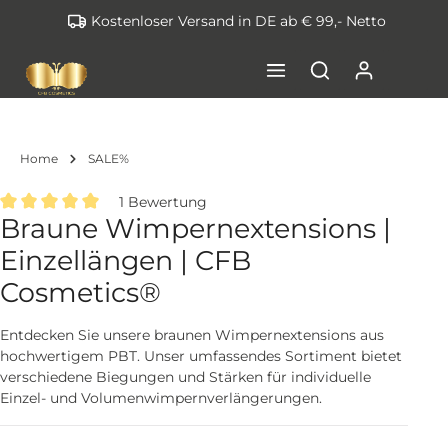
Kostenloser Versand in DE ab € 99,- Netto
inhalt springen
Home
SALE%
1 Bewertung
Braune Wimpernextensions |
Durchschnittliche Bewertung von 5 von 5 Sternen
Einzellängen | CFB
Cosmetics®
Entdecken Sie unsere braunen Wimpernextensions aus
hochwertigem PBT. Unser umfassendes Sortiment bietet
verschiedene Biegungen und Stärken für individuelle
Einzel- und Volumenwimpernverlängerungen.