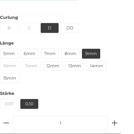
Curlung
B
C
D
DD
Länge
5mm
6mm
7mm
8mm
9mm
10mm
11mm
12mm
13mm
14mm
15mm
Stärke
0,07
0,10