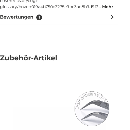
cosmetics.de/cogi-
glossary/hover/019a4b750c3275e9bc3ad8b9d9f3…
Mehr
Bewertungen
1
Zubehör-Artikel