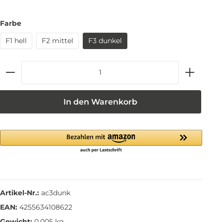
Farbe
F1 hell
F2 mittel
F3 dunkel
In den Warenkorb
Artikel-Nr.:
ac3dunk
EAN:
4255634108622
Gewicht:
0.005 kg