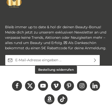
Stärke und Curl auf jedem Streifen Integrierter
St
Wimpernkompass auf der Rückseite Optimaler
W
Curl für ausdrucksstarke Ergebnisse 16 Reihen
C
pro Tray Verfügbare Varianten Stärken 0,03 mm
pro Tray V
0,05 mm 0,07 mm 0,10 mm Biegungen B C D
0
DD Längen 7 mm bis 14 mm Streifenbreite 1,5
D
Bleib immer up to date & hol dir deinen Beauty-Bonus!
mm Für professionelle Volumen Stylings mit
mm Für profession
Melde dich jetzt zu unserem exklusiven Newsletter an und
maximaler Gestaltungsfreiheit.
m
verpasse keine Trends, Aktionen oder Neuigkeiten mehr –
alles rund um Beauty und Erfolg. 💌 Als Dankeschön
bekommst du einen 5€ Rabattcode für deine Anmeldung.
E-Mail-Adresse*
Diese Seite ist durch reCAPTCHA geschützt und es gelten die
Ich habe die
Datenschutzbestimmungen
zur
Bestellung widerrufen
Datenschutzrichtlinie
und
Nutzungsbedingungen
.
Kenntnis genommen und die
AGB
gelesen und bin
mit ihnen einverstanden.