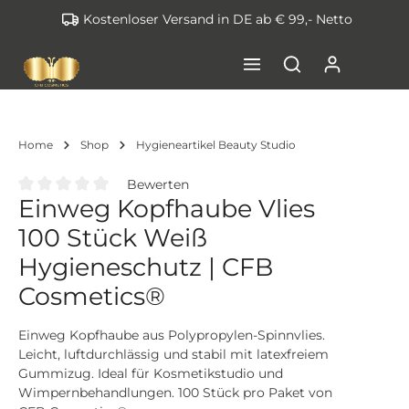
Kostenloser Versand in DE ab € 99,- Netto
inhalt springen
Home
Shop
Hygieneartikel Beauty Studio
Bewerten
Einweg Kopfhaube Vlies
Durchschnittliche Bewertung von 0 von 5 Sternen
100 Stück Weiß
Hygieneschutz | CFB
Cosmetics®
Einweg Kopfhaube aus Polypropylen-Spinnvlies.
Leicht, luftdurchlässig und stabil mit latexfreiem
Gummizug. Ideal für Kosmetikstudio und
Wimpernbehandlungen. 100 Stück pro Paket von