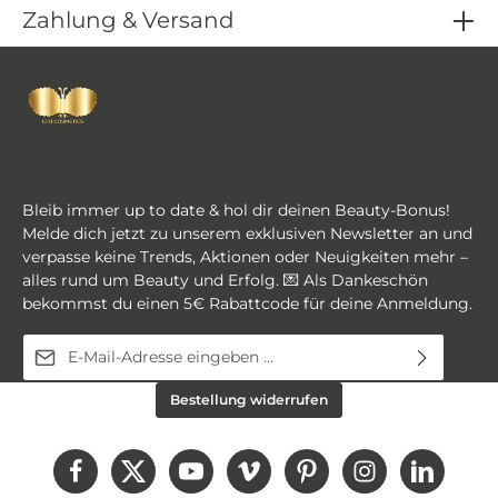
Zahlung & Versand
Bleib immer up to date & hol dir deinen Beauty-Bonus!
Melde dich jetzt zu unserem exklusiven Newsletter an und
verpasse keine Trends, Aktionen oder Neuigkeiten mehr –
alles rund um Beauty und Erfolg. 💌 Als Dankeschön
bekommst du einen 5€ Rabattcode für deine Anmeldung.
E-Mail-Adresse*
Diese Seite ist durch reCAPTCHA geschützt und es gelten die
Ich habe die
Datenschutzbestimmungen
zur
Bestellung widerrufen
Datenschutzrichtlinie
und
Nutzungsbedingungen
.
Kenntnis genommen und die
AGB
gelesen und bin
mit ihnen einverstanden.