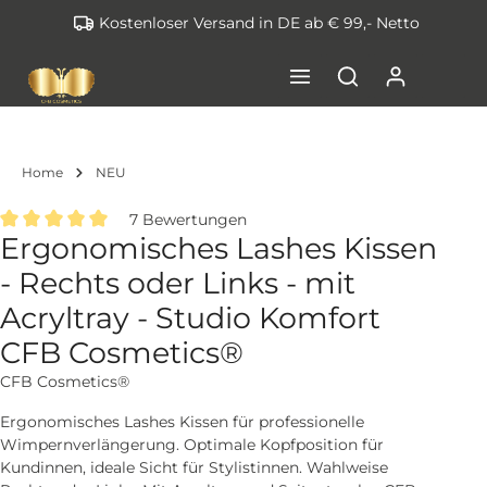
Kostenloser Versand in DE ab € 99,- Netto
inhalt springen
Home
NEU
7 Bewertungen
Ergonomisches Lashes Kissen
Durchschnittliche Bewertung von 5 von 5 Sternen
- Rechts oder Links - mit
Acryltray - Studio Komfort
CFB Cosmetics®
CFB Cosmetics®
Ergonomisches Lashes Kissen für professionelle
Wimpernverlängerung. Optimale Kopfposition für
Kundinnen, ideale Sicht für Stylistinnen. Wahlweise