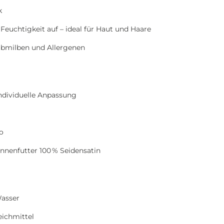
k
uchtigkeit auf – ideal für Haut und Haare
ubmilben und Allergenen
individuelle Anpassung
o
nnenfutter 100 % Seidensatin
asser
eichmittel