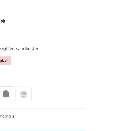
*
 zzgl. Versandkosten
gbar
ncing.s