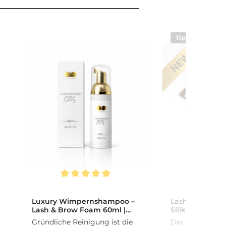
Tipp
Durchschnittliche Bewertung von 5 von 5 Sternen
Durchschnittlich
Luxury Wimpernshampoo –
Lash & Brow Lif
Lash & Brow Foam 60ml |
Silikon | CFB 
Sanfte Reinigung für
Gründliche Reinigung ist die
Der Lash & Brow