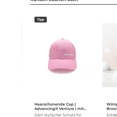
Tipp
ertung von 5 von 5 Sternen
| Brush |
Haarschonende Cap |
Wimp
tics®
Advancing® Ventura | mit
Brow 
Seidensatin
ting
Dein stylischer Schutz für
Entde