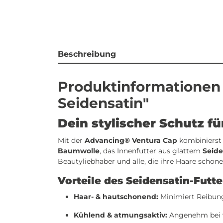
Beschreibung
Produktinformationen 
Seidensatin"
Dein stylischer Schutz f
Mit der
Advancing® Ventura Cap
kombinierst 
Baumwolle
, das Innenfutter aus glattem
Seide
Beautyliebhaber und alle, die ihre Haare scho
Vorteile des Seidensatin-Futte
Haar- & hautschonend:
Minimiert Reibung
Kühlend & atmungsaktiv:
Angenehm bei