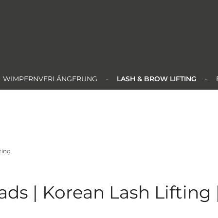
Ratenzahlung ab € 99,- Netto*
Kostenloser Versand in DE ab € 99,- Netto
WIMPERNVERLÄNGERUNG
LASH & BROW LIFTING
ting
ads | Korean Lash Lifting |