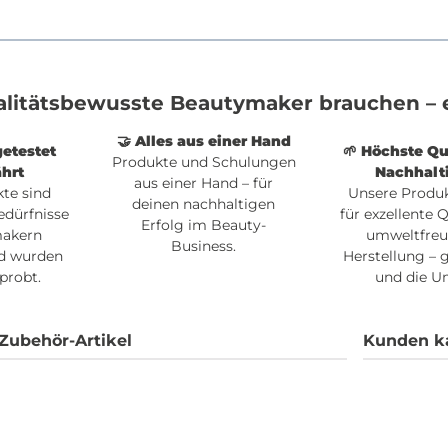
alitätsbewusste Beautymaker brauchen – e
🤝 Alles aus einer Hand
getestet
🌱 Höchste Qu
Produkte und Schulungen
hrt
Nachhalt
aus einer Hand – für
te sind
Unsere Produ
deinen nachhaltigen
edürfnisse
für exzellente 
Erfolg im Beauty-
makern
umweltfreu
Business.
d wurden
Herstellung – g
probt.
und die U
Zubehör-Artikel
Kunden k