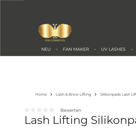
Zum Hauptinhalt springen
NEU
FAN MAKER
UV LASHES
Home
Lash & Brow Lifting
Silikonpads Lash Lif
Bewerten
Lash Lifting Silikonp
Durchschnittliche Bewertung von 0 von 5 Sternen