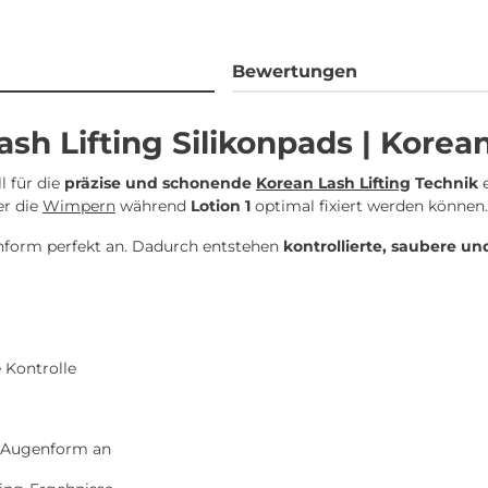
Bewertungen
h Lifting Silikonpads | Korean 
l für die
präzise und schonende
Korean Lash Lifting
Technik
e
er die
Wimpern
während
Lotion 1
optimal fixiert werden können.
nform perfekt an. Dadurch entstehen
kontrollierte, saubere u
 Kontrolle
er Augenform an