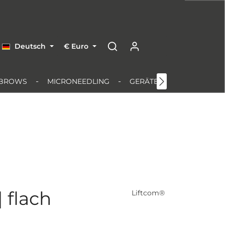
Deutsch
€
Euro
BROWS
MICRONEEDLING
GERÄTE & EQUIPMENT
 flach
Liftcom®