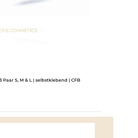
Durchschnitt
 3 Paar S, M & L | selbstklebend | CFB
Lifting Si
Inhalt:
5 Pa
9,99 €*