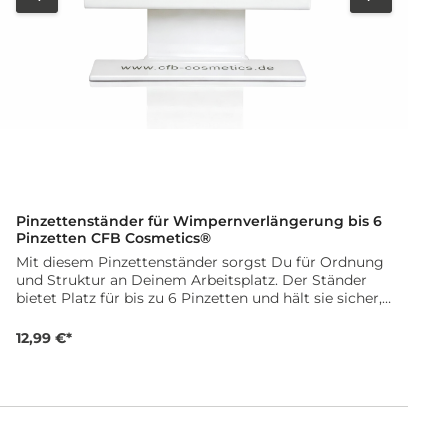
D
Pinzettenständer für Wimpernverlängerung bis 6
Pinzetten CFB Cosmetics®
Mit diesem Pinzettenständer sorgst Du für Ordnung
und Struktur an Deinem Arbeitsplatz. Der Ständer
bietet Platz für bis zu 6 Pinzetten und hält sie sicher,
hygienisch und jederzeit griffbereit. Dank der
kompakten Maße von 13 x 30 x 10 cm lässt sich der
12,99 €*
Pinzettenständer problemlos in jedes Wimpernstudio
integrieren, ohne wertvolle Arbeitsfläche zu
verschwenden. Ideal für strukturierte Arbeitsabläufe
und eine professionelle Präsentation Deiner
Werkzeuge während der Behandlung. Deine Vorteile
auf einen Blick: Platz für bis zu 6 Pinzetten Sichere