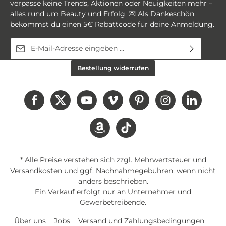
verpasse keine Trends, Aktionen oder Neuigkeiten mehr –
alles rund um Beauty und Erfolg. 💌 Als Dankeschön
bekommst du einen 5€ Rabattcode für deine Anmeldung.
E-Mail-Adresse*
Diese Seite ist durch reCAPTCHA geschützt und es gelten die
Ich habe die
Datenschutzbestimmungen
zur
Bestellung widerrufen
Datenschutzrichtlinie
und
Nutzungsbedingungen
.
Kenntnis genommen und die
AGB
gelesen und bin
mit ihnen einverstanden.
* Alle Preise verstehen sich zzgl. Mehrwertsteuer und
Versandkosten
und ggf. Nachnahmegebühren, wenn nicht
anders beschrieben.
Ein Verkauf erfolgt nur an Unternehmer und
Gewerbetreibende.
Über uns
Jobs
Versand und Zahlungsbedingungen