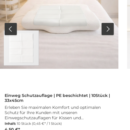
Einweg Schutzauflage | PE beschichtet | 10Stück |
33x45cm
Erleben Sie maximalen Komfort und optimalen
Schutz für Ihre Kunden mit unseren
Einwegschutzauflagen für Kissen und
Arbeitswagen.Eigenschaften:Diese hochwertige
Inhalt:
10 Stück
(0,45 €* / 1 Stück)
Auflage bietet nicht nur einen hygienischen Schutz
4,50 €*