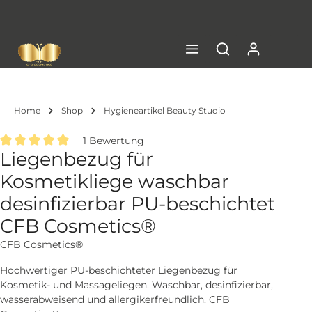
inhalt springen
Kostenloser Versand in DE ab € 99,- Netto
Home
Shop
Hygieneartikel Beauty Studio
1 Bewertung
Liegenbezug für
Durchschnittliche Bewertung von 5 von 5 Sternen
Kosmetikliege waschbar
desinfizierbar PU-beschichtet
CFB Cosmetics®
CFB Cosmetics®
Hochwertiger PU-beschichteter Liegenbezug für
Kosmetik- und Massageliegen. Waschbar, desinfizierbar,
wasserabweisend und allergikerfreundlich. CFB