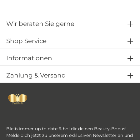
und griffbereite Aufbewahrung Ordnung und
Übersicht am Arbeitsplatz Kompakte Größe für jedes
Studio Ideal für Wimpernstudios und Lash Artists
Maße: 13 x 30 x 10 cm Lieferumfang: 1 x
Wir beraten Sie gerne
Pinzettenständer ohne Inhalt
Shop Service
Informationen
Zahlung & Versand
Bleib immer up to date & hol dir deinen Beauty-Bonus!
Melde dich jetzt zu unserem exklusiven Newsletter an und