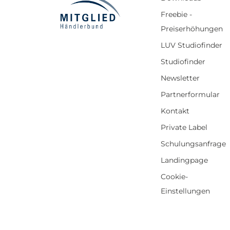
Touchscreen Aluminiumhandstück mit
Freebie -
einstellbarer Skala Handstückhalter am Gerät
Verbindungskabel 10 Farbringe 1 Übungshaut
Preiserhöhungen
10 Nadeln 1RL 0,25 Technische Details
Geschwindigkeit: 15.000 bis 25.000 U/min
LUV Studiofinder
Eingangsspannung: 100 bis 240 V 50 60 Hz 0,3
A Ausgang: 6 V 750 mA Rechtliche Hinweise
Studiofinder
Registrierungsnummer der EAR: WEEE-Reg.-
Newsletter
Nr. DE 16233303
Partnerformular
Kontakt
Private Label
Schulungsanfrage
Landingpage
Cookie-
Einstellungen