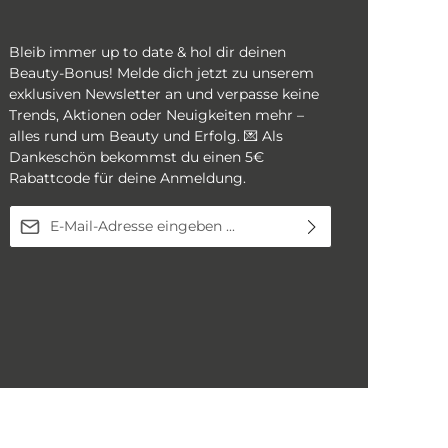
 Microblading, PMU und Henna
und den W
fang 1 x Mapping String weiß
Augenbrau
. 10 Meter
Bleib immer up to date & hol dir deinen
Beauty-Bonus! Melde dich jetzt zu unserem
exklusiven Newsletter an und verpasse keine
Trends, Aktionen oder Neuigkeiten mehr –
alles rund um Beauty und Erfolg. 💌 Als
Dankeschön bekommst du einen 5€
Rabattcode für deine Anmeldung.
E-Mail-Adresse*
Diese Seite ist durch reCAPTCHA geschützt und es gelten die
Ich habe die
Datenschutzbestimmungen
Datenschutzrichtlinie
und
Nutzungsbedingungen
.
zur Kenntnis genommen und die
AGB
gelesen und bin mit ihnen einverstanden.