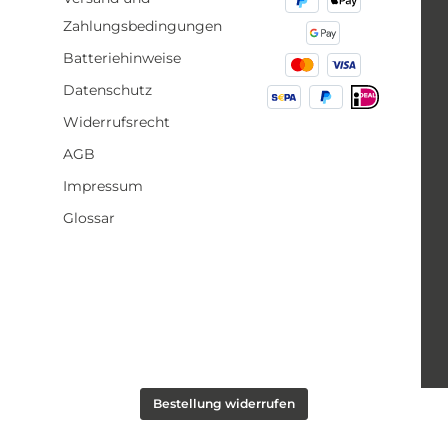
sichtbare Linien für exaktes Brow Mapping
Länge Ideal für
Zahlungsbedingungen
Leicht von der Haut entfernbar Inklusive
Brows Lieferum
Anspitzer für feine Linien Ideal für
ca
Batteriehinweise
Microblading, PMU und Henna Brows
Lieferumfang 1 x Vorzeichenstift weiß 1 x
Datenschutz
Anspitzer
Widerrufsrecht
AGB
Impressum
Glossar
Bestellung widerrufen