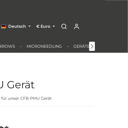
Deutsch
€
Euro
BROWS
MICRONEEDLING
GERÄTE & EQUIPMENT
 Gerät
net für unser CFB PMU Gerät