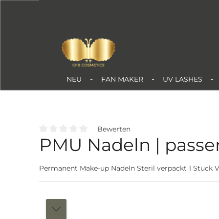
Zum Hauptinhalt springen
NEU
FAN MAKER
UV LASHES
Bewerten
PMU Nadeln | passe
Durchschnittliche Bewertung von 0 von 5 Sternen
Permanent Make-up Nadeln Steril verpackt 1 Stück Vari