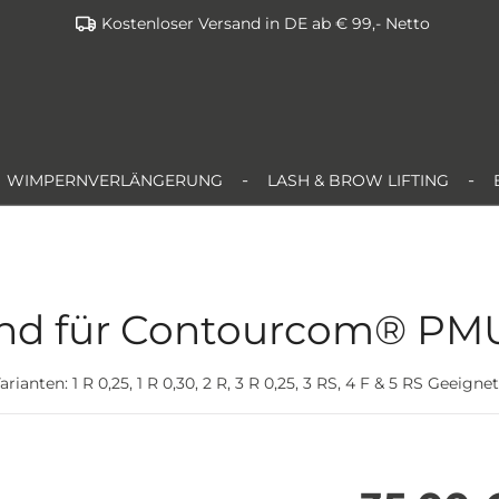
Kostenloser Versand in DE ab € 99,- Netto
WIMPERNVERLÄNGERUNG
LASH & BROW LIFTING
nd für Contourcom® PMU
anten: 1 R 0,25, 1 R 0,30, 2 R, 3 R 0,25, 3 RS, 4 F & 5 RS Geeig