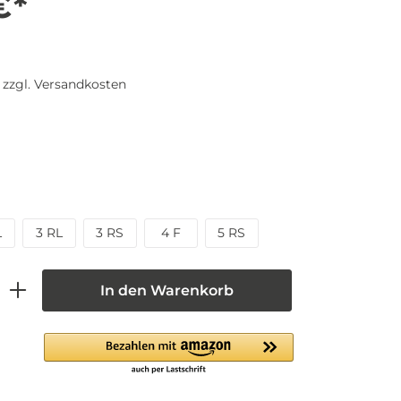
€*
. zzgl. Versandkosten
L
3 RL
3 RS
4 F
5 RS
In den Warenkorb