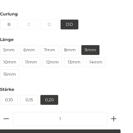
Curlung
B
C
D
DD
Länge
5mm
6mm
7mm
8mm
9mm
10mm
11mm
12mm
13mm
14mm
15mm
Stärke
0,10
0,15
0,20