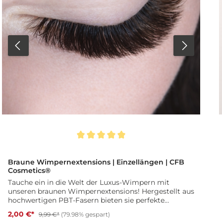
Durchschnittliche Bewertung von 5 von 5 Sternen
D
Braune Wimpernextensions | Einzellängen | CFB
Cosmetics®
Tauche ein in die Welt der Luxus-Wimpern mit
unseren braunen Wimpernextensions! Hergestellt aus
hochwertigen PBT-Fasern bieten sie perfekte
Formstabilität, maximale Flexibilität und ein
2,00 €*
9,99 €*
(79.98% gespart)
natürlich elegantes Finish – ideal für deinen