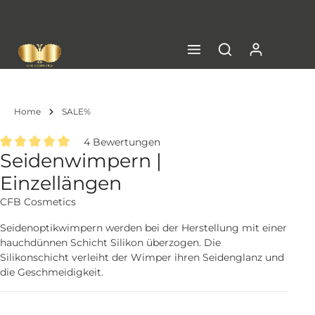
inhalt springen
Kostenloser Versand in DE ab € 99,- Netto
Home
SALE%
4 Bewertungen
Seidenwimpern |
Durchschnittliche Bewertung von 5 von 5 Sternen
Einzellängen
CFB Cosmetics
Seidenoptikwimpern werden bei der Herstellung mit einer
hauchdünnen Schicht Silikon überzogen. Die
Silikonschicht verleiht der Wimper ihren Seidenglanz und
die Geschmeidigkeit.