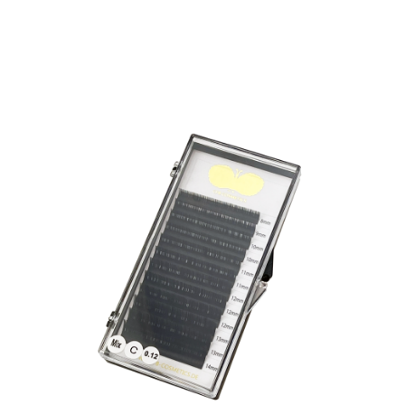
7mm, 8mm, 9mm, 10mm, 11mm, 12mm, 13mm,
14mm und 15mm Auch als Mixtray verfügbar.
Perfektioniere Deine Wimpernverlängerung mit
Deinen erstklassigen Seidenwimpern.