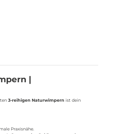
mpern |
rten
3-reihigen Naturwimpern
ist dein
male Praxisnähe.