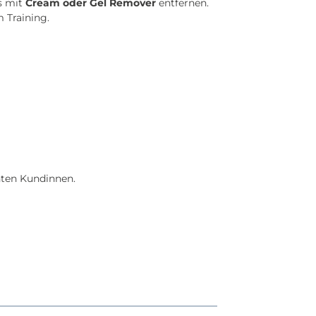
s mit
Cream oder Gel Remover
entfernen.
 Training.
chten Kundinnen.