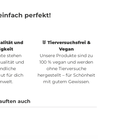
infach perfekt!
alität und
🐰 Tierversuchsfrei &
igkeit
Vegan
kte stehen
Unsere Produkte sind zu
Qualität und
100 % vegan und werden
ndliche
ohne Tierversuche
ut für dich
hergestellt – für Schönheit
mwelt.
mit gutem Gewissen.
auften auch