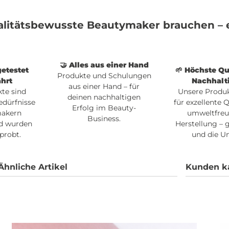
alitätsbewusste Beautymaker brauchen – e
🤝 Alles aus einer Hand
getestet
🌱 Höchste Qu
Produkte und Schulungen
hrt
Nachhalt
aus einer Hand – für
te sind
Unsere Produ
deinen nachhaltigen
edürfnisse
für exzellente 
Erfolg im Beauty-
makern
umweltfreu
Business.
d wurden
Herstellung – g
probt.
und die U
Ähnliche Artikel
Kunden k