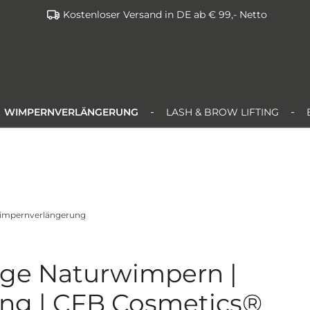
Kostenloser Versand in DE ab € 99,- Netto
WIMPERNVERLÄNGERUNG
LASH & BROW LIFTING
Wimpernverlängerung
ige Naturwimpern |
ng | CFB Cosmetics®