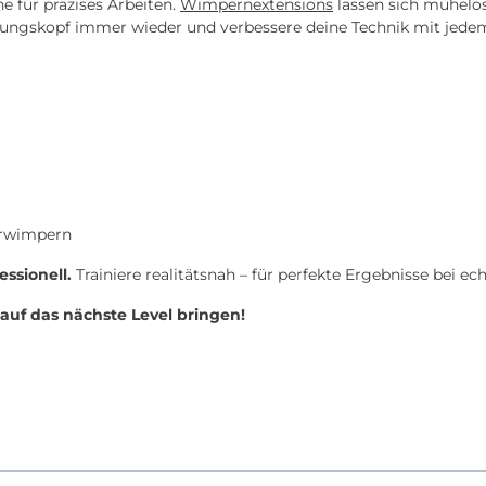
 für präzises Arbeiten.
Wimpernextensions
lassen sich mühelo
ngskopf immer wieder und verbessere deine Technik mit jedem
urwimpern
ssionell.
Trainiere realitätsnah – für perfekte Ergebnisse bei e
auf das nächste Level bringen!