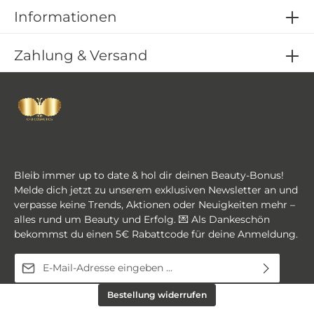
Informationen
Zahlung & Versand
Bleib immer up to date & hol dir deinen Beauty-Bonus!
Melde dich jetzt zu unserem exklusiven Newsletter an und
verpasse keine Trends, Aktionen oder Neuigkeiten mehr –
alles rund um Beauty und Erfolg. 💌 Als Dankeschön
bekommst du einen 5€ Rabattcode für deine Anmeldung.
E-Mail-Adresse*
Diese Seite ist durch reCAPTCHA geschützt und es gelten die
Ich habe die
Datenschutzbestimmungen
zur
Bestellung widerrufen
Datenschutzrichtlinie
und
Nutzungsbedingungen
.
Kenntnis genommen und die
AGB
gelesen und bin