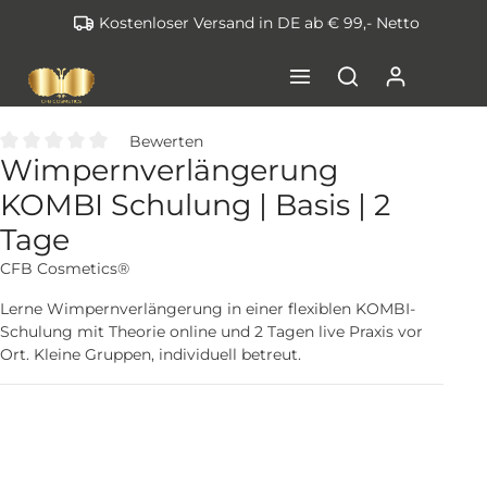
Kostenloser Versand in DE ab € 99,- Netto
inhalt springen
Bewerten
Wimpernverlängerung
Durchschnittliche Bewertung von 0 von 5 Sternen
KOMBI Schulung | Basis | 2
Tage
CFB Cosmetics®
Lerne Wimpernverlängerung in einer flexiblen KOMBI-
Schulung mit Theorie online und 2 Tagen live Praxis vor
Ort. Kleine Gruppen, individuell betreut.