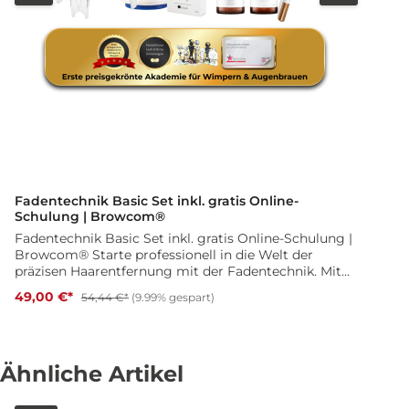
D
Fadentechnik Basic Set inkl. gratis Online-
Schulung | Browcom®
Fadentechnik Basic Set inkl. gratis Online-Schulung |
Browcom® Starte professionell in die Welt der
präzisen Haarentfernung mit der Fadentechnik. Mit
dem Browcom® Fadentechnik Basic Set erhältst Du
49,00 €*
54,44 €*
(9.99% gespart)
ein optimal abgestimmtes Starter-Set für Deinen
Einstieg oder zur Erweiterung Deines
Studioangebots – inklusive passender Online-
Schulung als Geschenk. Das Basic Set wurde speziell
Ähnliche Artikel
für Anfänger, Quereinsteiger und Beautydienstleister
zusammengestellt und enthält alle wesentlichen
Werkzeuge für eine sichere und saubere Anwendung