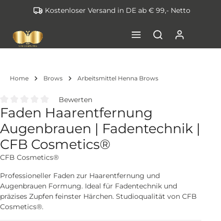
Kostenloser Versand in DE ab € 99,- Netto
inhalt springen
Home
Brows
Arbeitsmittel Henna Brows
Bewerten
Faden Haarentfernung
Durchschnittliche Bewertung von 0 von 5 Sternen
Augenbrauen | Fadentechnik |
CFB Cosmetics®
CFB Cosmetics®
Professioneller Faden zur Haarentfernung und
Augenbrauen Formung. Ideal für Fadentechnik und
präzises Zupfen feinster Härchen. Studioqualität von CFB
Cosmetics®.