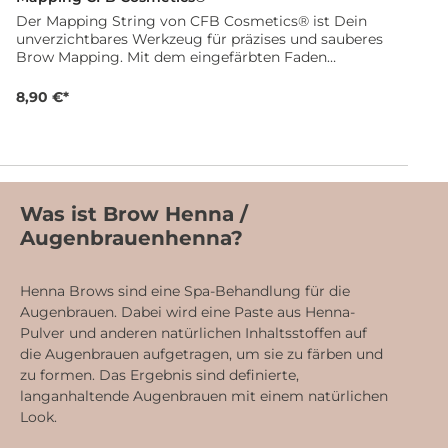
Der Mapping String von CFB Cosmetics® ist Dein
unverzichtbares Werkzeug für präzises und sauberes
Brow Mapping. Mit dem eingefärbten Faden
zeichnest Du klare und gleichmäßige Linien auf die
Haut, um Form, Symmetrie und Verlauf der
8,90 €*
Augenbrauen exakt festzulegen. Die deutliche
Linienführung dient Dir als optimale Vorlage für das
anschließende Färben oder weitere Behandlungen.
So arbeitest Du strukturiert, kontrolliert und erzielst
gleichmäßige Ergebnisse bei jeder Kundin. Dank der
großzügigen Länge von 10 Metern ist der Mapping
Was ist Brow Henna /
String besonders ergiebig und ideal für den
Augenbrauenhenna?
professionellen Studioalltag. Perfekt geeignet für
Brow Mapping, Microblading, Permanent Make-up
und Henna Brows. Deine Vorteile auf einen Blick
Eingefärbter Faden für präzises Brow Mapping Klare
Henna Brows sind eine Spa-Behandlung für die
Linienführung für perfekte Symmetrie Einfache und
Augenbrauen. Dabei wird eine Paste aus Henna-
saubere Anwendung Hohe Ergiebigkeit durch 10
Pulver und anderen natürlichen Inhaltsstoffen auf
Meter Länge Ideal für Microblading, PMU und Henna
die Augenbrauen aufgetragen, um sie zu färben und
Brows Lieferumfang 1 x Mapping String schwarz ca.
zu formen. Das Ergebnis sind definierte,
10 Meter
langanhaltende Augenbrauen mit einem natürlichen
Look.