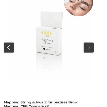
für einen professionellen Look Lieferumfang: 1 x
Augenbrauen Pinzette Profi No 7 Black Edition
Mapping String schwarz für präzises Brow
Mapping CFB Cosmetics®